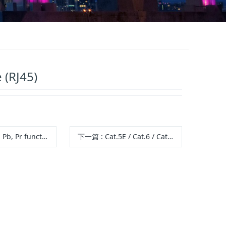
 (RJ45)
, Pr function Cable
下一篇
:
Cat.5E / Cat.6 / Cat.6a LAN Cable Assembly