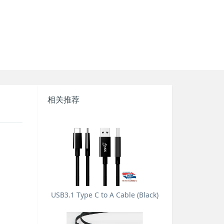
相关推荐
USB3.1 Type C to A Cable (Black)