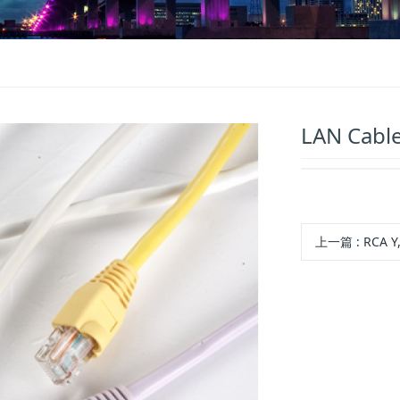
LAN Cable
上一篇
:
RCA Y, Pb