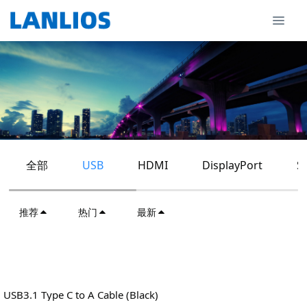
全部
USB
HDMI
DisplayPort
S
推荐
热门
最新
USB3.1 Type C to A Cable (Black)