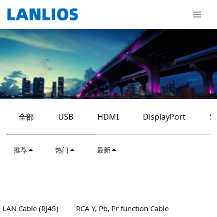
全部
USB
HDMI
DisplayPort
S
推荐
热门
最新
LAN Cable (RJ45)
RCA Y, Pb, Pr function Cable