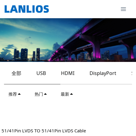
全部
USB
HDMI
DisplayPort
S
推荐
热门
最新
51/41Pin LVDS TO 51/41Pin LVDS Cable