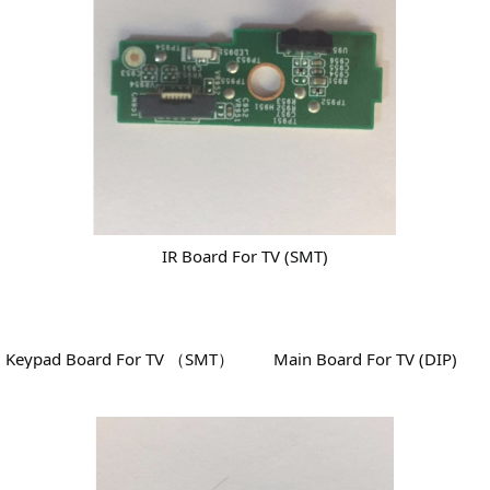
IR Board For TV (SMT)
Keypad Board For TV （SMT）
Main Board For TV (DIP)