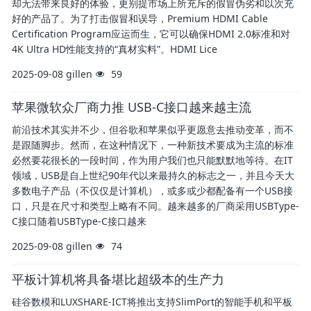
却无法带来良好的体验，更别提市场上所充斥的假冒伪劣和以次充
好的产品了。为了打击假冒和误导，Premium HDMI Cable
Certification Program应运而生，它可以确保HDMI 2.0标准和对
4K Ultra HD性能支持的“真材实料”。HDMI Lice
2025-09-08
gillen
59
苹果微软众厂商力推 USB-C接口越来越主流
前沿技术其实并不少，但谷歌和苹果似乎更愿意去推动变革，而不
是跟随脚步。然而，在这种情况下，一种新技术要成为主流的标准
必然要花很长的一段时间，作为用户我们也只能默默地等待。在IT
领域，USB是自上世纪90年代以来最持久的标志之一，并且今天大
多数电子产品（不仅仅是计算机），或多或少都配备有一个USB接
口，只是在尺寸和类型上略有不同。越来越多的厂商采用USBType-
C接口随着USBType-C接口越来
2025-09-08
gillen
74
平板计算机将具备堪比超级本的生产力
硅谷数模和LUXSHARE-ICT将推出支持SlimPort的智能手机和平板